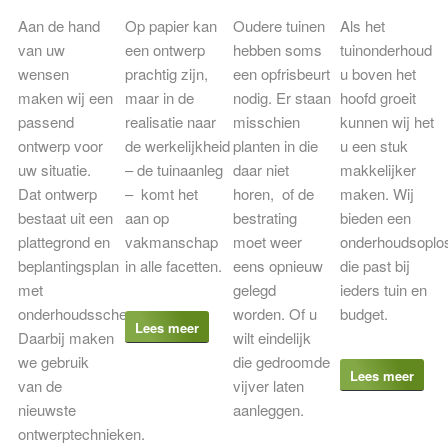
Aan de hand
Op papier kan
Oudere tuinen
Als het
van uw
een ontwerp
hebben soms
tuinonderhoud
wensen
prachtig zijn,
een opfrisbeurt
u boven het
maken wij een
maar in de
nodig. Er staan
hoofd groeit
passend
realisatie naar
misschien
kunnen wij het
ontwerp voor
de werkelijkheid
planten in die
u een stuk
uw situatie.
– de tuinaanleg
daar niet
makkelijker
Dat ontwerp
– komt het
horen, of de
maken. Wij
bestaat uit een
aan op
bestrating
bieden een
plattegrond en
vakmanschap
moet weer
onderhoudsoplo
beplantingsplan
in alle facetten.
eens opnieuw
die past bij
met
gelegd
ieders tuin en
onderhoudsschema.
worden. Of u
budget.
Lees meer
Daarbij maken
wilt eindelijk
we gebruik
die gedroomde
Lees meer
van de
vijver laten
nieuwste
aanleggen.
ontwerptechnieken.