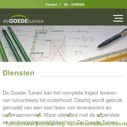
Contact
06 – 10795323
Diensten
De Goede Tuinen kan het complete traject leveren
van tuinontwerp tot onderhoud. Daarbij wordt gebruik
gemaakt van een vast team van leveranciers en
onderaannemers. Maar uiteraard met de supervisie
en eindverantwoordelijkheid van De Goede Tuinen.
Tuinontwerp
Tuinaanleg
Tuinrenovatie
Tuinonder