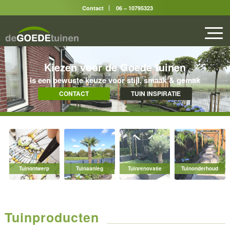
Contact
06 – 10795323
Kiezen voor de Goede tuinen
is een bewuste keuze voor stijl, smaak & gemak
CONTACT
TUIN INSPIRATIE
Tuinontwerp
Tuinaanleg
Tuinrenovatie
Tuinonderhoud
Tuinproducten