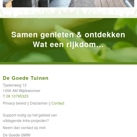
Samen genieten & ontdekken
Wat een rijkdom…
De Goede Tuinen
Tjadenweg 12
1456 AM Wijdewormer
T:
06 10795323
Privacy beleid || Disclaimer ||
Contact
Support nodig op het gebied van
uitdagende Infra-projecten?
Neem dan contact op met:
De Goede GWW